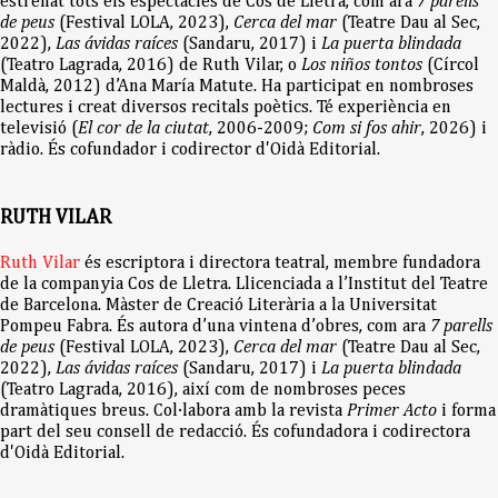
estrenat tots els espectacles de Cos de Lletra, com ara
7 parells
de peus
(Festival LOLA, 2023),
Cerca del mar
(Teatre Dau al Sec,
2022),
Las ávidas raíces
(Sandaru, 2017) i
La puerta blindada
(Teatro Lagrada, 2016) de Ruth Vilar, o
Los niños tontos
(Círcol
Maldà, 2012) d’Ana María Matute. Ha participat en nombroses
lectures i creat diversos recitals poètics. Té experiència en
televisió (
El cor de la ciutat
, 2006-2009;
Com si fos ahir
, 2026) i
ràdio. És cofundador i codirector d'Oidà Editorial.
RUTH VILAR
Ruth Vilar
és escriptora i directora teatral, membre fundadora
de la companyia Cos de Lletra. Llicenciada a l’Institut del Teatre
de Barcelona. Màster de Creació Literària a la Universitat
Pompeu Fabra. És autora d’una vintena d’obres, com ara
7 parells
de peus
(Festival LOLA, 2023),
Cerca del mar
(Teatre Dau al Sec,
2022),
Las ávidas raíces
(Sandaru, 2017) i
La puerta blindada
(Teatro Lagrada, 2016), així com de nombroses peces
dramàtiques breus. Col·labora amb la revista
Primer Acto
i forma
part del seu consell de redacció. És cofundadora i codirectora
d'Oidà Editorial.